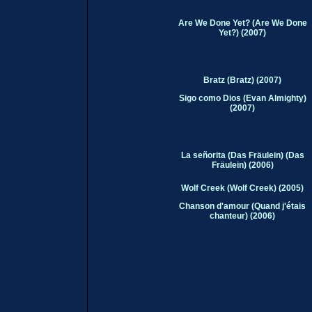
Are We Done Yet? (Are We Done
Yet?) (
2007
)
Bratz (Bratz) (
2007
)
Sigo como Dios (
Evan Almighty
)
(2007)
La señorita (Das Fräulein) (Das
Fräulein) (
2006
)
Wolf Creek (Wolf Creek) (
2005
)
Chanson d'amour (Quand j'étais
chanteur) (
2006
)