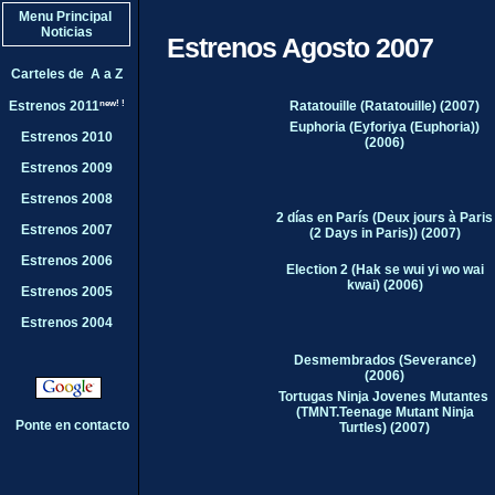
Menu Principal
Noticias
Estrenos Agosto 2007
Carteles de A a Z
new! !
Ratatouille (
Ratatouille
) (2007)
Estrenos 2011
Euphoria (Eyforiya (Euphoria))
Estrenos 2010
(
2006
)
Estrenos 2009
Estrenos 2008
2 días en París (Deux jours à Paris
Estrenos 2007
(2 Days in Paris)) (
2007
)
Estrenos 2006
Election 2 (Hak se wui yi wo wai
kwai) (
2006
)
Estrenos 2005
Estrenos 2004
Desmembrados (Severance)
(
2006
)
Tortugas Ninja Jovenes Mutantes
(TMNT.Teenage Mutant Ninja
Ponte en contacto
Turtles) (2007)