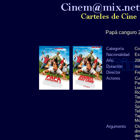
Papá canguro 
Categoría
Co
Nacionalidad
Es
Año
20
Duración
mi
Director
Fr
Actores
Cu
Pa
Lo
Ri
Ta
Jo
Sp
Te
Ta
Mo
Argumento
Ch
di
de