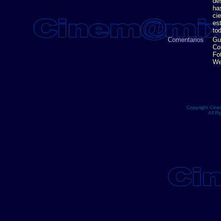
de
ha
cie
es
to
Comentarios
Gu
Co
Fo
We
Copyright Cin
All R