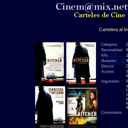
Carretera al In
Categoría
Nacionalidad
Año
Duración
8
Director
Actores
S
Argumento
R
q
U
u
j
p
q
Comentarios