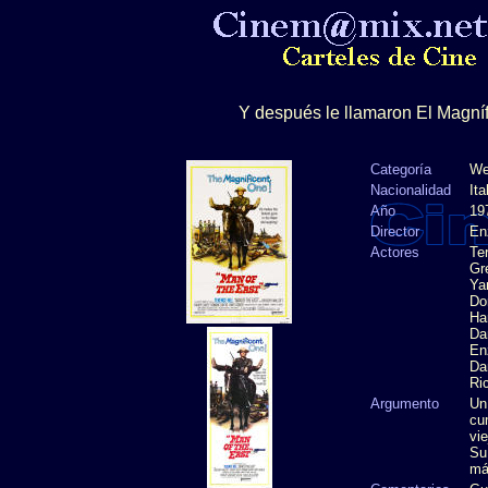
Y después le llamaron El Magnífi
Categoría
We
Nacionalidad
Ita
Año
19
Director
En
Actores
Ter
Gr
Ya
Do
Har
Da
En
Da
Ri
Argumento
Un
cum
vi
Su
más