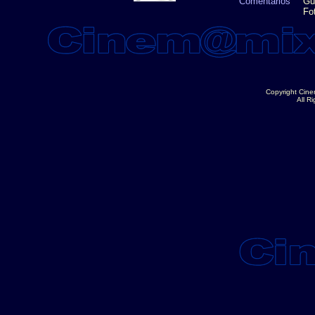
Comentarios
Gu
Fot
Copyright Cin
All R