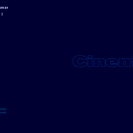
2000
erved