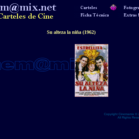
Su alteza la niña (1962)
Copyright Cinemamix © 
All Rights Res