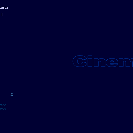
2000
erved