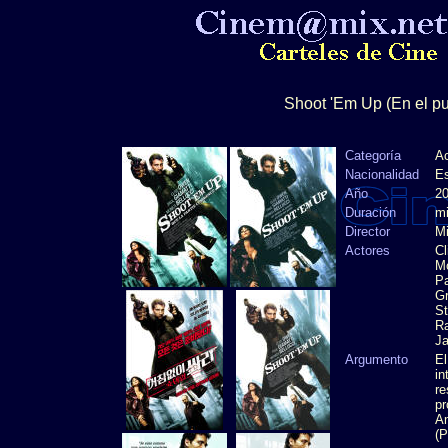
Shoot 'Em Up (En el pu
Categoría
Ac
Nacionalidad
Es
Año
2
Duración
m
Director
Mi
Actores
Cl
Mo
Pa
Gr
St
Ra
J
Argumento
El
in
re
pr
Am
(P