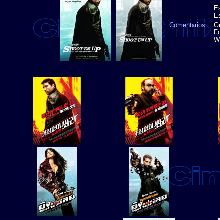
Es
Es
Comentarios
Gu
Fo
We