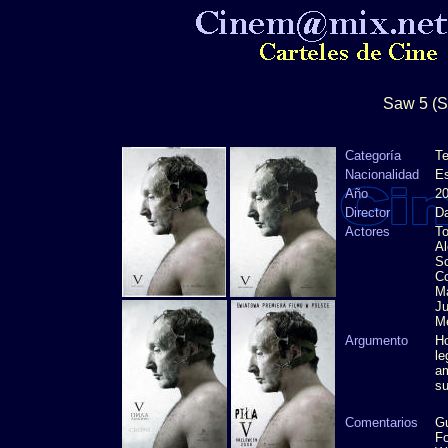
Saw 5 (S
Categoría
Te
Nacionalidad
Es
Año
2
Director
Da
Actores
To
Al
Sc
Co
Ma
Ju
M
Argumento
Ho
le
am
su
Comentarios
Gu
Fo