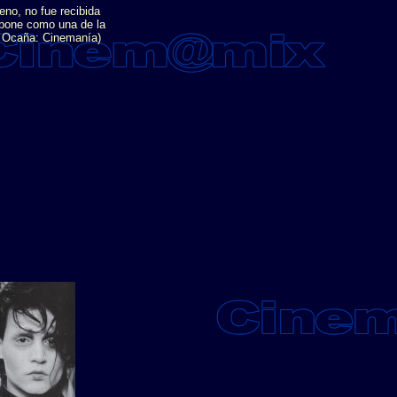
no, no fue recibida
mpone como una de la
er Ocaña: Cinemanía)