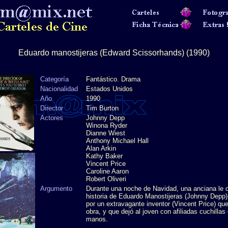
Eduardo manostijeras (Edward Scissorhands) (
1990
)
Categoría
Fantástico. Drama
Nacionalidad
Estados Unidos
Año
1990
Director
Tim Burton
Actores
Johnny Depp
Winona Ryder
Dianne Wiest
Anthony Michael Hall
Alan Arkin
Kathy Baker
Vincent Price
Caroline Aaron
Robert Oliveri
Argumento
Durante una noche de Navidad, una anciana le c
historia de Eduardo Manostijeras (Johnny Depp
por un extravagante inventor (Vincent Price) qu
obra, y que dejó al joven con afiliadas cuchillas
manos.