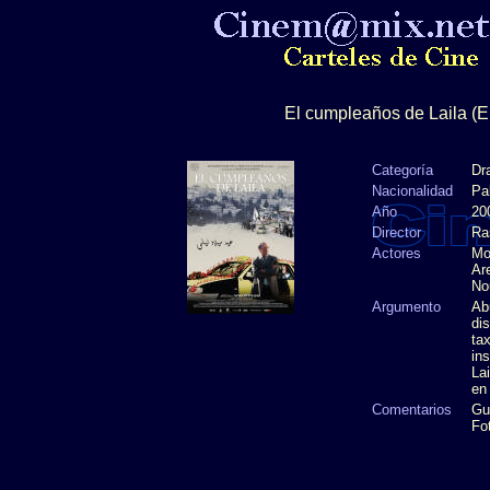
El cumpleaños de Laila (Eid
Categoría
Dr
Nacionalidad
Pa
Año
20
Director
Ra
Actores
Mo
Ar
No
Argumento
Ab
dis
tax
in
Lai
en 
Comentarios
Gu
Fo